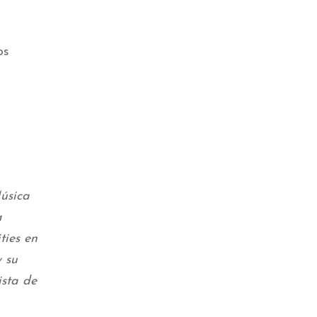
os
úsica
a
ties en
y su
ista de