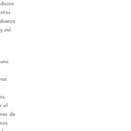
ición.
entos
labanza
y mil
uno.
nas
os,
r el
enas de
emos