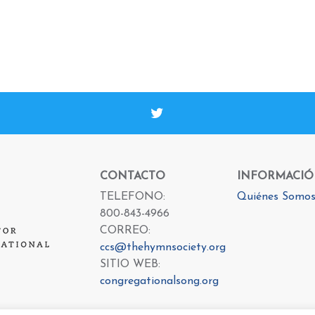
CONTACTO
INFORMACI
TELEFONO:
Quiénes Somo
800-843-4966
CORREO:
ccs@thehymnsociety.org
SITIO WEB:
congregationalsong.org