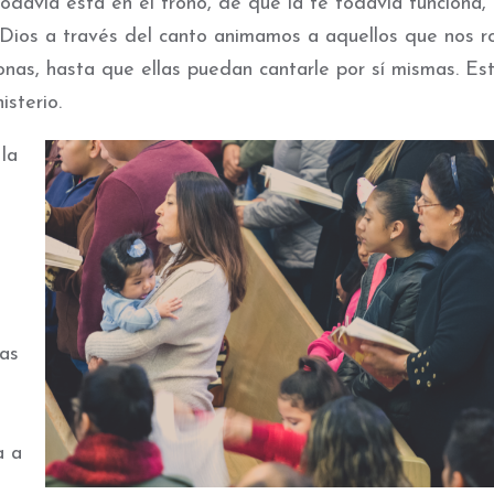
davía está en el trono, de que la fe todavía funciona,
a Dios a través del canto animamos a aquellos que nos r
nas, hasta que ellas puedan cantarle por sí mismas. Es
sterio.
 la
a
ras
a a