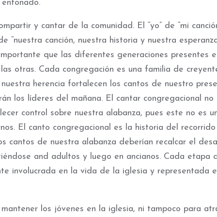
 entonado.
ompartir y cantar de la comunidad. El “yo” de “mi canció
de “nuestra canción, nuestra historia y nuestra esperanza
 importante que las diferentes generaciones presentes 
las otras. Cada congregación es una familia de creyent
 nuestra herencia fortalecen los cantos de nuestro pres
rán los líderes del mañana. El cantar congregacional no
ecer control sobre nuestra alabanza, pues este no es u
os. El canto congregacional es la historia del recorrido
s cantos de nuestra alabanza deberían recalcar el desar
rtiéndose and adultos y luego en ancianos. Cada etapa d
e involucrada en la vida de la iglesia y representada e
ntener los jóvenes en la iglesia, ni tampoco para atr