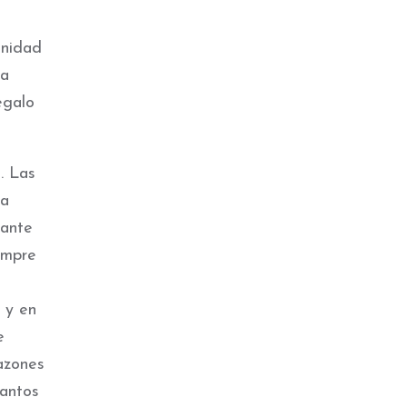
unidad
 a
egalo
. Las
ha
rante
empre
 y en
e
azones
cantos