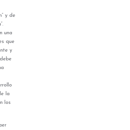
n” y de
”.
en una
es que
ente y
 debe
na
rollo
e la
n los
aer