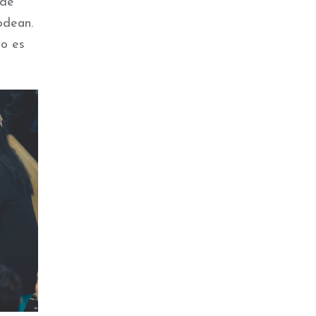
 de
odean.
to es