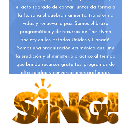
el acto sagrado de cantar juntos da forma a
la fe, sana el quebrantamiento, transforma
vidas y renueva la paz. Somos el brazo
programático y de recursos de The Hymn
Society en los Estados Unidos y Canadá.
Somos una organización ecuménica que une
la erudición y el ministerio práctico al tiempo
que brinda recursos gratuitos, programas de
alta calidad y conversaciones profundas.