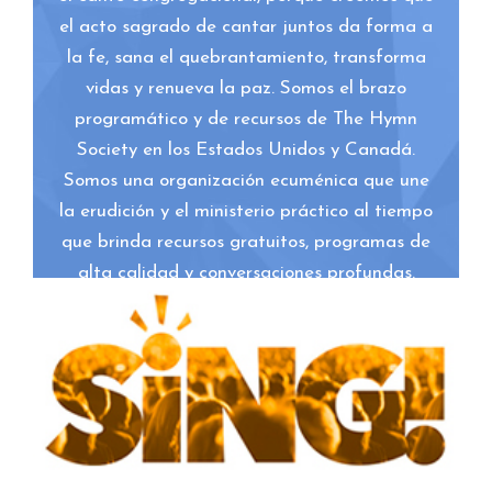
el acto sagrado de cantar juntos da forma a
la fe, sana el quebrantamiento, transforma
vidas y renueva la paz. Somos el brazo
programático y de recursos de The Hymn
Society en los Estados Unidos y Canadá.
Somos una organización ecuménica que une
la erudición y el ministerio práctico al tiempo
que brinda recursos gratuitos, programas de
alta calidad y conversaciones profundas.