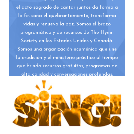
el acto sagrado de cantar juntos da forma a
la fe, sana el quebrantamiento, transforma
vidas y renueva la paz. Somos el brazo
programático y de recursos de The Hymn
Society en los Estados Unidos y Canadá.
Somos una organización ecuménica que une
la erudición y el ministerio práctico al tiempo
que brinda recursos gratuitos, programas de
alta calidad y conversaciones profundas.