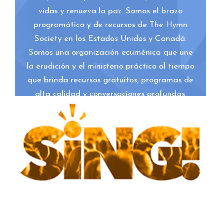
vidas y renueva la paz. Somos el brazo
programático y de recursos de The Hymn
Society en los Estados Unidos y Canadá.
Somos una organización ecuménica que une
la erudición y el ministerio práctico al tiempo
que brinda recursos gratuitos, programas de
alta calidad y conversaciones profundas.